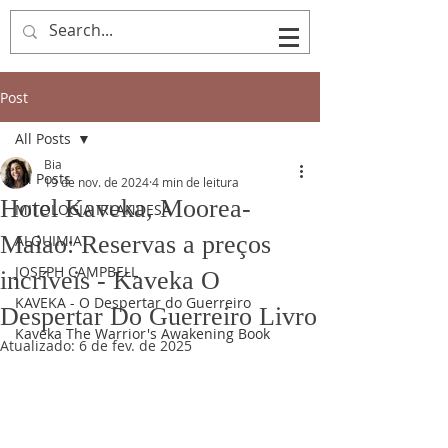
Post
All Posts
Bia
All Posts
19 de nov. de 2024
4 min de leitura
Hotel Kaveka, Moorea-
MITOLOGIA IRLANDESA
Maiao: Reservas a preços
ALQUIMIA
JOSEPH CAMPBELL
incríveis - Kaveka O
KAVEKA - O Despertar do Guerreiro
Despertar Do Guerreiro Livro
Kaveka The Warrior's Awakening Book
Atualizado:
6 de fev. de 2025