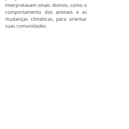
interpretavam sinais divinos, como o 
comportamento dos animais e as 
mudanças climáticas, para orientar 
suas comunidades.
O Declínio da Influência das 
Druidisas
Com o passar do tempo, 
especialmente com a chegada do 
Cristianismo às terras celtas, o papel 
das druidisas começou a declinar. A 
influência crescente da Igreja Católica 
substituiu muitas das práticas pagãs, 
e a figura dos druidas, tanto homens 
quanto mulheres, foi suprimida ou 
absorvida pela nova religião 
dominante.
No entanto, algumas tradições e 