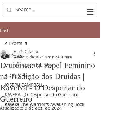
Post
All Posts
F L de Oliveira
All Posts
6 de out. de 2024
4 min de leitura
Druidisas: O Papel Feminino
MITOLOGIA IRLANDESA
na Tradição dos Druidas |
ALQUIMIA
JOSEPH CAMPBELL
KaveKa - O Despertar do
KAVEKA - O Despertar do Guerreiro
Guerreiro
Kaveka The Warrior's Awakening Book
Atualizado:
3 de dez. de 2024