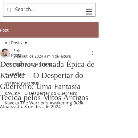
Post
All Posts
Enlil
All Posts
5 de out. de 2024
4 min de leitura
Descubra a Jornada Épica de
MITOLOGIA IRLANDESA
Kaveka – O Despertar do
ALQUIMIA
JOSEPH CAMPBELL
Guerreiro: Uma Fantasia
KAVEKA - O Despertar do Guerreiro
Tecida pelos Mitos Antigos
Kaveka The Warrior's Awakening Book
Atualizado:
3 de dez. de 2024