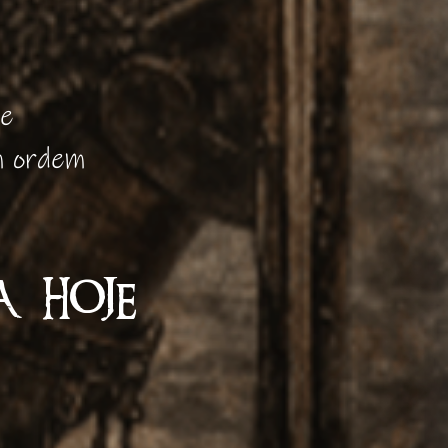
de
m ordem
 HOJE