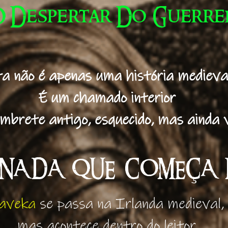
 Despertar Do Guerre
a não é apenas uma história medieval
É um chamado interior
mbrete antigo, esquecido, mas ainda 
NADA QUE COMEÇA 
aveka
se passa na Irlanda medieval,
mas acontece dentro do leitor