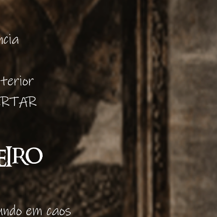
ncia
terior
PERTAR
IRO
undo em caos