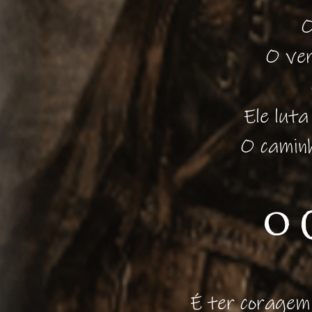
O
O ver
Ele luta
O camin
O C
É ter coragem