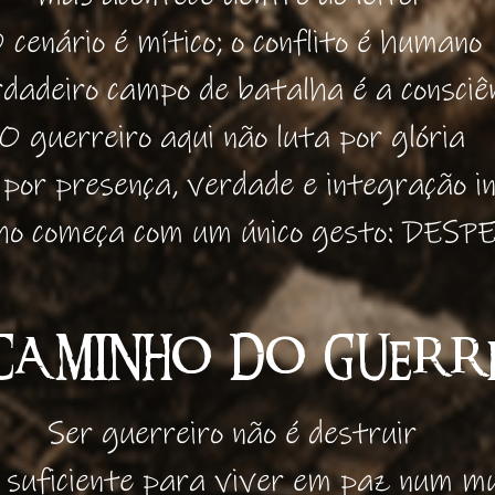
 cenário é mítico; o conflito é humano
dadeiro campo de batalha é a consciê
O guerreiro aqui não luta por glória
 por presença, verdade e integração in
ho começa com um único gesto: DES
AMINHO DO GUERRE
Ser guerreiro não é destruir
 suficiente para viver em paz num m