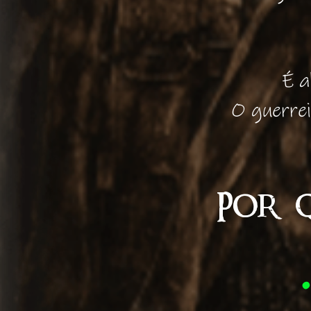
É a
O guerrei
POR 
•