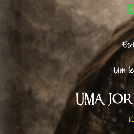
O
Est
Um le
UMA JOR
K