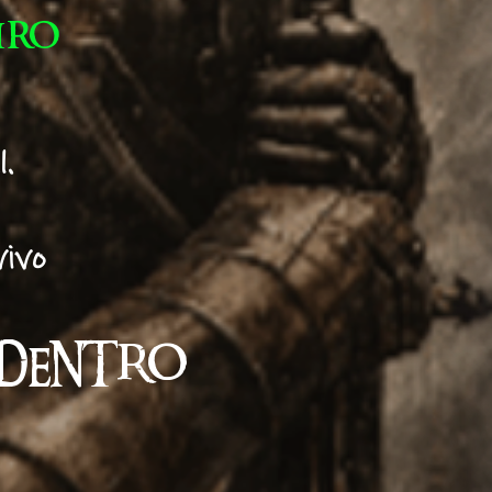
iro
.
vivo
DENTRO